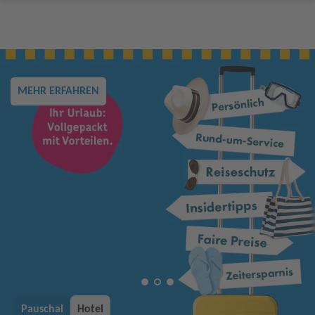
MEHR ERFAHREN
Pauschal
Hotel