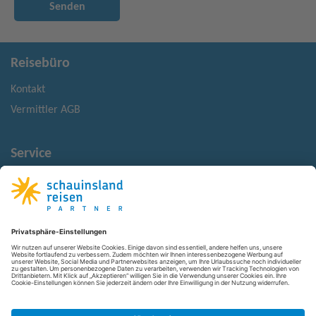
Senden
Reisebüro
Kontakt
Vermittler AGB
Service
Reisehinweise
Reisemonitor
Rechtliches
Impressum
Datenschutz
Barrierefreiheit