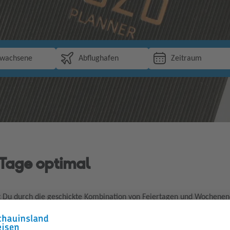
rwachsene
Abflughafen
Zeitraum
 Tage optimal
t Du durch die geschickte Kombination von Feiertagen und Wochenend
 um mit wenigen Urlaubstagen längere Auszeiten zu schaffen – perfek
 holst Du das Maximum aus Deinem Urlaub heraus und planst schon je